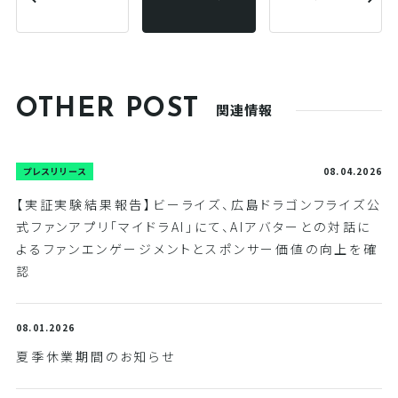
る
r
に
で
は
共
ク
有
リ
(
ッ
新
ク
し
し
い
て
ウ
OTHER POST
く
ィ
関連情報
だ
ン
さ
ド
い
ウ
(
で
新
開
プレスリリース
08.04.2026
し
き
い
ま
ウ
す
【実証実験結果報告】ビーライズ、広島ドラゴンフライズ公
ィ
)
ン
式ファンアプリ「マイドラAI」にて、AIアバターとの対話に
ド
ウ
よるファンエンゲージメントとスポンサー価値の向上を確
で
開
認
き
ま
す
)
08.01.2026
夏季休業期間のお知らせ