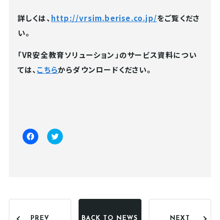
詳しくは、
http://vrsim.berise.co.jp/
をご覧くださ
い。
「VR安全教育ソリューション」のサービス資料につい
ては、
こちら
からダウンロードください。
F
ク
a
リ
c
ッ
e
ク
b
し
o
て
o
T
k
w
で
i
共
t
有
t
す
e
PREV
BACK TO NEWS
NEXT