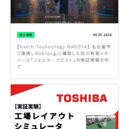
導入事例
08.05.2026
【Hatch Technology NAGOYA】 名古屋市
と連携しRoblox上に構築した防災教育メタ
バース「シェルタークエスト」の実証実験を完
了