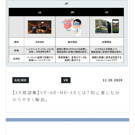
AR/MR
VR
11.20.2020
【XR用語集】VR・AR・MR・XRとは？初心者にも分
かりやすく解説。